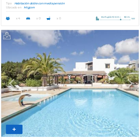
Tipo
Habitación doble con media pensión
Ubicado en
Migjorn
Es Pujols 10 Km
50 m.
x 4
x 0
x 0
Previous
Next