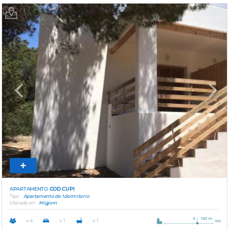
Previous
Next
APARTAMENTO
COD CUPI
Tipo
Apartamento de 1 dormitorio
Ubicado en
Migjorn
0
100 m.
x 4
x 1
x 1