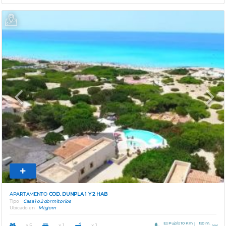
Previous
Next
APARTAMENTO
COD. DUNPLA 1 Y 2 HAB
Tipo
Casa 1 o 2 dormitorios
Ubicado en
Migjorn
Es Pujols 10 Km
150 m.
x 5
x 1
x 1