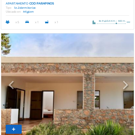
APARTAMENTO
COD PARAPINOS
Tipo
1 o 2 dormitorios
Ubicado en
Migjorn
Es Pujols 5 Km
500 m.
x 5
x 1
x 1
Previous
Next