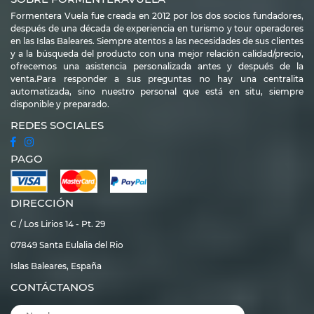
el mar que la baña le da a la vista colores brillantes entre el verde y el azul,
Formentera Vuela fue creada en 2012 por los dos socios fundadores,
capaces de sorprender a cualquiera. Aquí, como es tradición de las Islas
después de una década de experiencia en turismo y tour operadores
Baleares, a lo largo de toda la playa hay una docena
de chiringuitos y
en las Islas Baleares. Siempre atentos a las necesidades de sus clientes
restaurantes
de alta calidad. La zona también cuenta con unas pocas calas
y a la búsqueda del producto con una mejor relación calidad/precio,
nudistas y es apta para aquellos que quieran practicar snorkel en uno de
ofrecemos una asistencia personalizada antes y después de la
los paraísos naturales más bellos del Mediterráneo. FormenteraVuela tiene
venta.Para responder a sus preguntas no hay una centralita
varias soluciones inmobiliarias en Mijgorn:
automatizada, sino nuestro personal que está en situ, siempre
hoteles y apartamentos para
disponible y preparado.
todos los bolsillos
y todos los estilos de vacaciones, adecuados para el
disfrute de todos los miembros de la familia: ¡descúbrelas ahora!
REDES SOCIALES
Elige apartamentos Migjorn
PAGO
Formentera, para unas vacaciones
de playa únicas e inolvidables
DIRECCIÓN
Esta zona de la isla es probablemente la más recomendable para los que
C / Los Lirios 14 - Pt. 29
quieran pasar largos días de playa. Mar azul cristalino,
largas playas blancas
y pequeñas calas entre zonas rocosas, también aptas para nudistas.
07849 Santa Eulalia del Rio
Para no perderse nada, en la playa se encuentran algunos de
los mejores
Islas Baleares, España
restaurantes de pescado
de la isla: Sa Platgeta, Sol y Luna, La Fragata y Es
Cupinar son sólo algunos de los que están a disposición de los turistas.
CONTÁCTANOS
Además, uno de los aspectos más destacados de Playa Migjorn son los