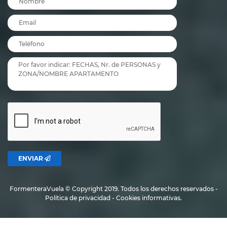
chiringuitos, los clásicos bares de playa donde se pueden comer platos
sencillos pero sabrosos con los pies en la arena. Los más característicos
son el
Kiosco Bartolo
y el
Chiringuito La Franja
, dos instituciones de la isla.
Los que prefieren los que hoy se conocen como “
beach clubs
” también
tienen mucho donde elegir.
Flipper
,
10.7
y
South
son la versión moderna
de Formentera: son bares/restaurantes donde se pueden probar platos
más modernos y sofisticados
.
Además de lo anterior, no hay que olvidar el
ritual de la puesta de sol
. En
esta playa se encuentran algunos de los mejores chiringuitos para
terminar el día con un mojito y una de las vistas más bellas que ofrece la
naturaleza: ¡
el sol bañándose en el Mediterráneo
!
Uno de ellos es el
Pirata Bus
, un lugar legendario que nació en la época
hippie. El bar original se abrió en una furgoneta que quedó averiada en
esta costa, y rápidamente se convirtió en un punto de referencia
para
ENVIAR
turistas y lugareños
.
Si ya te estás imaginando con una copa en la mano y los pies en la arena,
sólo tienes que reservar uno de nuestros
apartamentos Formentera
,
FormenteraVuela © Copyright 2019. Todos los derechos reservados -
posiblemente con vistas al mar y acceso directo a la playa.
Política de privacidad - Cookies informativas.
Elige el alojamiento perfecto para
tus vacaciones y organiza todos los