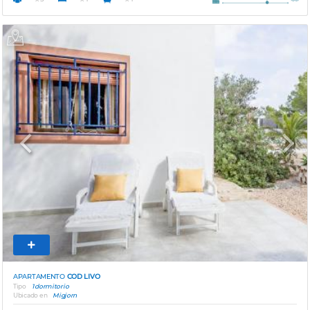
Previous
Next
APARTAMENTO
COD LIVO
Tipo
1 dormitorio
Ubicado en
Migjorn