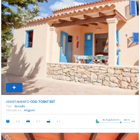
Previous
Next
APARTAMENTO
COD. TORAT EST
Tipo
Estudio
Ubicado en
Migjorn
Es Pujols 5 Km
50 m.
x 2
x 1
x 1