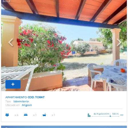
Previous
Next
APARTAMENTO
COD. TORAT
Tipo
1 dormitorio
Ubicado en
Migjorn
Es Pujols 5 Km
100 m.
x 4
x 1
x 1