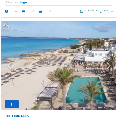
Ubicado en
Migjorn
Es Pujols 7 Km
50 m.
x 4
x 0
x 0
Previous
Next
HOTEL
COD. MOLA