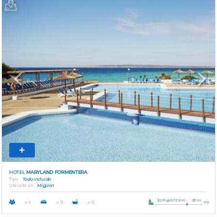
Previous
Next
HOTEL
MARYLAND FORMENTERA
Tipo
Todo incluido
Ubicado en
Migjorn
Es Pujols 12 Km
50 m.
x 4
x 0
x 0