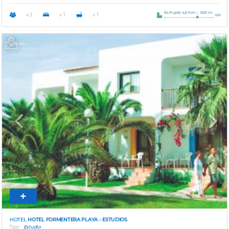
Es Pujols 4,5 Km
500 m.
x 2
x 1
x 1
Previous
Next
HOTEL
HOTEL FORMENTERA PLAYA - ESTUDIOS
Tipo
Estudio