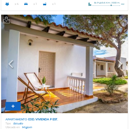
Es Pujols 6 Km
1000 m.
x 4
x 1
x 1
Previous
Next
APARTAMENTO
COD. VIVIENDA P EST.
Tipo
Estudio
Ubicado en
Migjorn