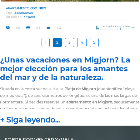
APARTAMENTO
COD. NIGG
Tipo
3 dormitorios
Ubicado en
Migjorn
Es Pujols 5 Km
300 m.
x 6
x 3
x 2
1
2
3
4
5
¿Unas vacaciones en Migjorn? La
mejor elección para los amantes
del mar y de la naturaleza.
Situada en la costa sur de la isla, la
Platja de Migjorn
(que significa "playa
de mediodía"), de seis kilómetros de longitud, es una de las más largas de
Formentera. Si decides reservar un
apartamento en Migjorn
, seguramente
preferirás unas vacaciones de mar, deportes acuáticos, actividades al aire
libre y excursiones en la naturaleza, a las playas y a las colinas, en lugar del
entretenimiento y la vida nocturna para la que la ciudad de Es Pujols es la
más adecuada. La playa de Migjorn está formada por una extensión de
arena blanca que a veces deja espacio para pequeñas rocas, mientras que
SOBRE FORMENTERAVUELA