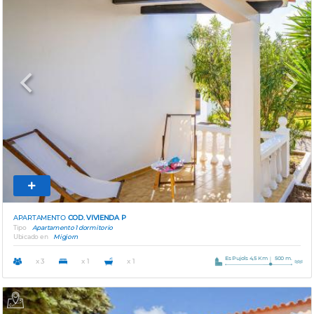
Previous
Next
APARTAMENTO
COD. VIVIENDA P
Tipo
Apartamento 1 dormitorio
Ubicado en
Migjorn
Es Pujols 4,5 Km
500 m.
x 3
x 1
x 1