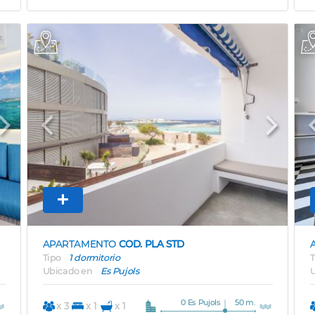
Next
Previous
Next
APARTAMENTO
COD. PLA STD
Tipo
1 dormitorio
T
Ubicado en
Es Pujols
U
0 Es Pujols
50 m.
x 3
x 1
x 1