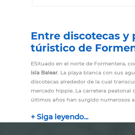
Entre discotecas y p
túristico de Forme
ESituado en el norte de Formentera, con
isla Balear
. La playa blanca con sus agua
discotecas alrededor de la cual transcu
mercado hippie. La carretera peatonal c
últimos años han surgido numerosos a
Formentera.
En Es Pujols tienes muchas
restaurantes de pescado que hay en la 
abarrotan las calles adyacentes a la call