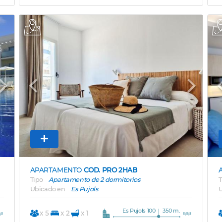
Next
Previous
Next
APARTAMENTO
COD. PRO 2HAB
Tipo
Apartamento de 2 dormitorios
T
Ubicado en
Es Pujols
U
Es Pujols 100
350 m.
x 5
x 2
x 1