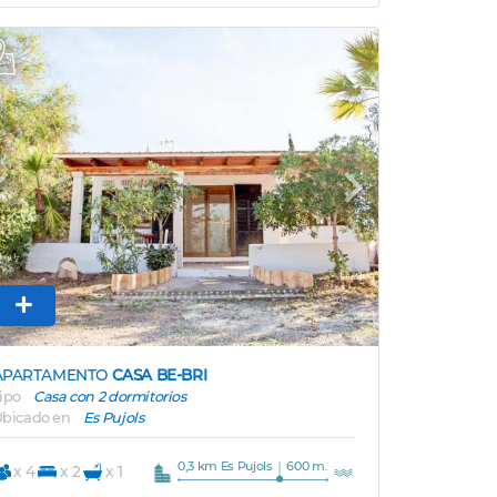
Previous
Next
APARTAMENTO
CASA BE-BRI
ipo
Casa con 2 dormitorios
bicado en
Es Pujols
0,3 km Es Pujols
600 m.
x 4
x 2
x 1