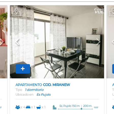
Next
Previous
Next
APARTAMENTO
COD. MIRANEW
Tipo
1 dormitorio
T
Ubicado en
Es Pujols
U
Es Pujols 150 m
200 m.
x 4
x 1
x 1