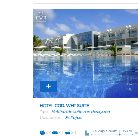
Previous
HOTEL
COD. WHT SUITE
Tipo
Habitación suite con desayuno
Ubicado en
Es Pujols
Es Pujols 200m
150 m.
x 4
x 1
x 1