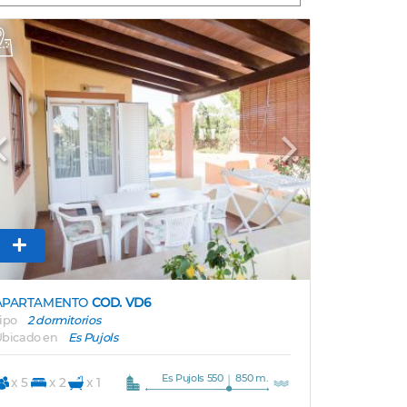
Previous
Next
APARTAMENTO
COD. VD6
ipo
2 dormitorios
bicado en
Es Pujols
Es Pujols 550
850 m.
x 5
x 2
x 1