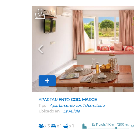
Previous
APARTAMENTO
COD. MARCE
Tipo
Apartamento con 1 dormitorio
Ubicado en
Es Pujols
Es Pujols 1 Km
1200 m.
x 3
x 1
x 1