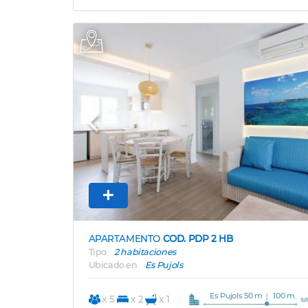
Previous
APARTAMENTO
COD. PDP 2 HB
Tipo
2 habitaciones
Ubicado en
Es Pujols
Es Pujols 50 m
100 m.
x 5
x 2
x 1