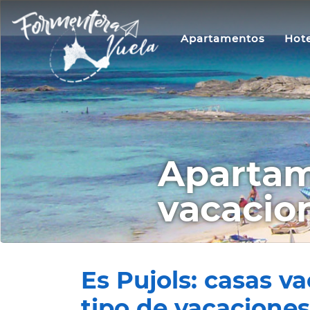
Apartamentos
Hote
Apartam
vacacion
Es Pujols: casas v
tipo de vacacione