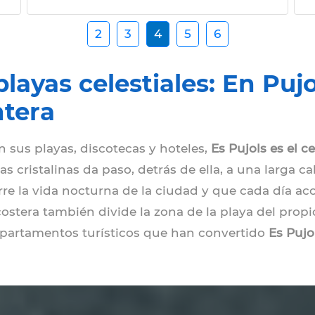
2
3
4
5
6
layas celestiales: En Pujo
ntera
 sus playas, discotecas y hoteles,
Es Pujols es el c
s cristalinas da paso, detrás de ella, a una larga ca
rre la vida nocturna de la ciudad y que cada día aco
ostera también divide la zona de la playa del propi
partamentos turísticos que han convertido
Es Pujo
 cosas que hacer durante la noche: si te apetece 
playa, para luego continuar continuar la velada e
e peatonal principal y después ir a bailar a la disco