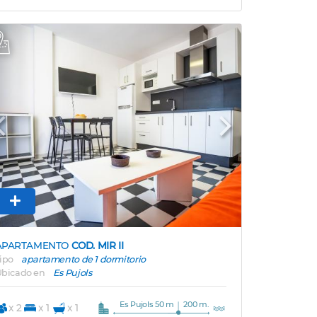
Previous
Next
APARTAMENTO
COD. MIR II
ipo
apartamento de 1 dormitorio
bicado en
Es Pujols
Es Pujols 50 m
200 m.
x 2
x 1
x 1