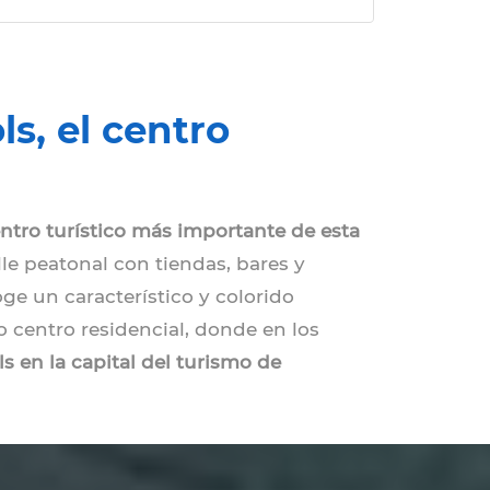
ls, el centro
entro turístico más importante de esta
lle peatonal con tiendas, bares y
ge un característico y colorido
o centro residencial, donde en los
ls en la capital del turismo de
cenar en uno de los numerosos
n uno de los muchos clubes que
teca Tipic, el club más grande e