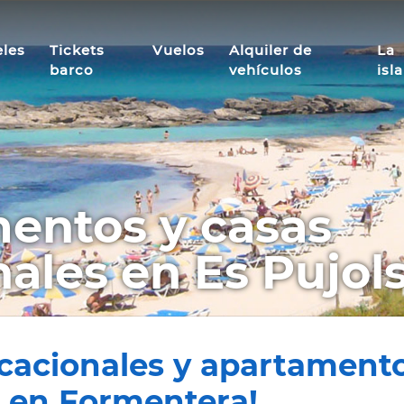
les
Tickets
Vuelos
Alquiler de
La
barco
vehículos
isla
entos y casas
ales en Es Pujol
acacionales y apartamento
s en Formentera!