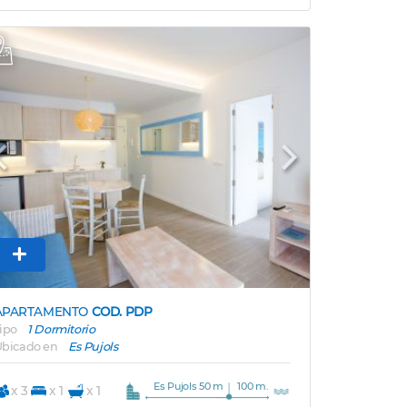
Previous
Next
APARTAMENTO
COD. PDP
ipo
1 Dormitorio
bicado en
Es Pujols
Es Pujols 50 m
100 m.
x 3
x 1
x 1