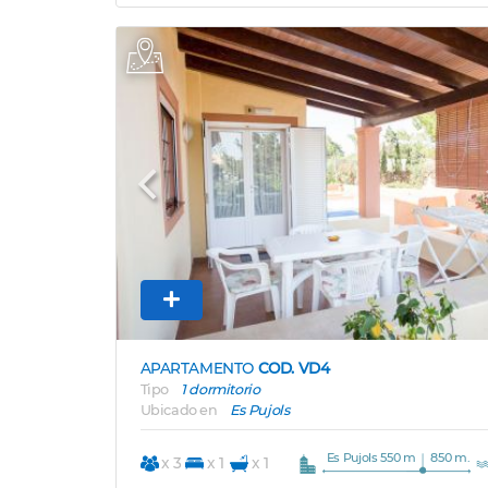
Previous
APARTAMENTO
COD. VD4
Tipo
1 dormitorio
Ubicado en
Es Pujols
Es Pujols 550 m
850 m.
x 3
x 1
x 1