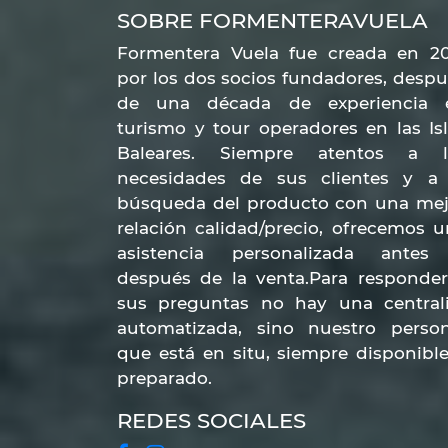
importante de la isla. Entonces, ¿qué
SOBRE FORMENTERAVUELA
ven a descubrir este fantástico paraíso
Formentera Vuela fue creada en 20
Apartamentos Es Puj
por los dos socios fundadores, desp
de una década de experiencia 
turismo y tour operadores en las Is
Desde tu apartamento Es Pujols, podrás
Baleares. Siempre atentos a l
permiten descubrir los platos típicos 
necesidades de sus clientes y a 
internacional para satisfacer los gustos
búsqueda del producto con una mej
ya sea como aperitivo o después de ce
relación calidad/precio, ofrecemos 
asistencia personalizada antes
permiten
bailar hasta el amanecer
.
después de la venta.Para responder
sus preguntas no hay una centrali
Entre los numerosos restaurantes y di
automatizada, sino nuestro person
tienen vistas al mar. Son lugares de vis
que está en situ, siempre disponibl
impresionantes.
preparado.
REDES SOCIALES
Alojamientos dispon