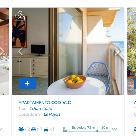
Next
Previous
Next
APARTAMENTO
COD. VLC
Tipo
1 dormitorio
T
Ubicado en
Es Pujols
U
Es pujols 75 m
50 m.
x 2
x 1
x 1