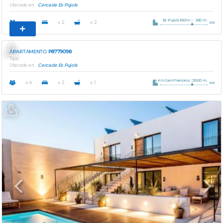
Ubicado en
Cerca de Es Pujols
Es Pujols 550m
550 m.
x 4
x 2
x 2
Previous
Next
APARTAMENTO
P8779098
Tipo
Ubicado en
Cerca de Es Pujols
4 Km San Francesc
3000 m.
x 4
x 2
x 1
Previous
Next