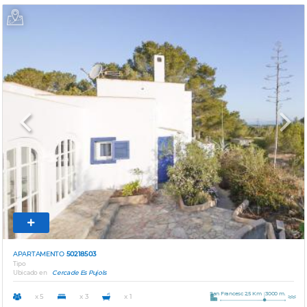
Previous
Next
APARTAMENTO
50218503
Tipo
Ubicado en
Cerca de Es Pujols
San Francesc 2,5 Km
3000 m.
x 5
x 3
x 1