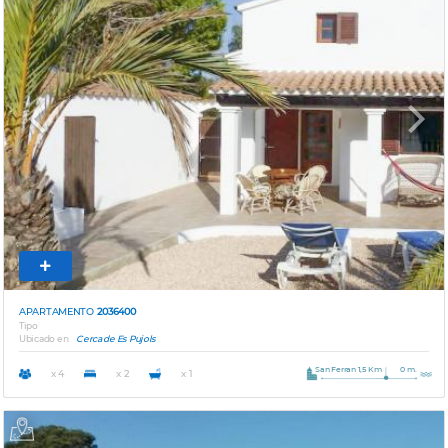
Previous
Next
APARTAMENTO
2036400
Tipo
Ubicado en
Cerca de Es Pujols
San Ferran 1,5 Km
0 m.
x 4
x 2
x 1