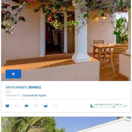
Previous
Next
APARTAMENTO
36943152
Tipo
Ubicado en
Cerca de Es Pujols
San Ferran 2 Km
1500 m.
x 4
x 2
x 1