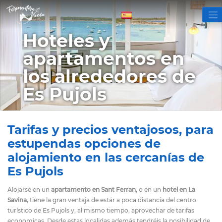
Hoteles y
apartamentos en
los alrededores de
Es Pujols
Tarifas y precios ventajosos, para
estupendas opciones de
alojamiento en las cercanías de
Es Pujols
Alojarse en un
apartamento en Sant Ferran
, o en un
hotel en La
Savina
, tiene la gran ventaja de estár a poca distancia del centro
turístico de Es Pujols y, al mismo tiempo, aprovechar de tarifas
economicas. Desde estas localidas además tendréis la posibilidad de