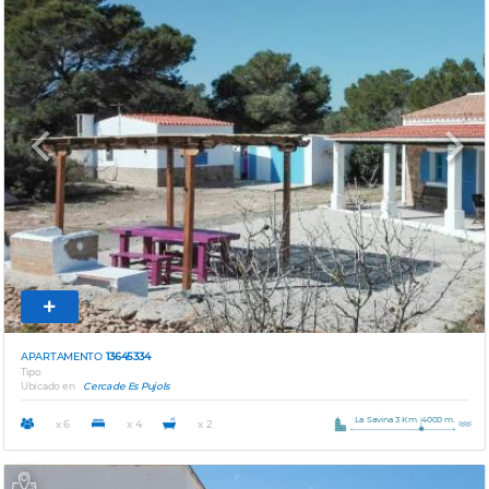
Previous
Next
APARTAMENTO
13645334
Tipo
Ubicado en
Cerca de Es Pujols
La Savina 3 Km
4000 m.
x 6
x 4
x 2