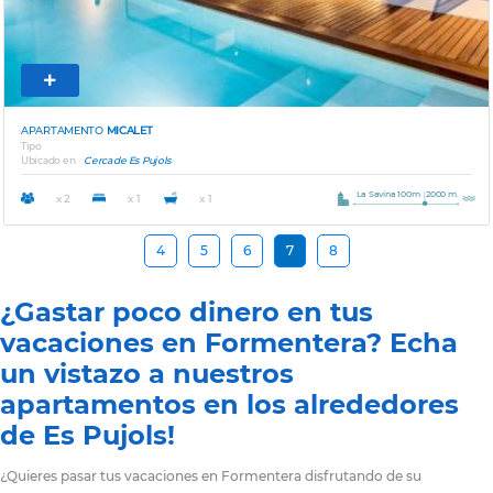
APARTAMENTO
MICALET
Tipo
Ubicado en
Cerca de Es Pujols
La Savina 100m
2000 m.
x 2
x 1
x 1
4
5
6
7
8
¿Gastar poco dinero en tus
vacaciones en Formentera? Echa
un vistazo a nuestros
apartamentos en los alrededores
de Es Pujols!
¿Quieres pasar tus vacaciones en Formentera disfrutando de su