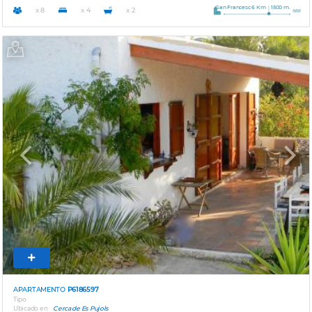
San Francesc 6 Km
1500 m.
x 8
x 4
x 2
Previous
Next
APARTAMENTO
P6186597
Tipo
Ubicado en
Cerca de Es Pujols