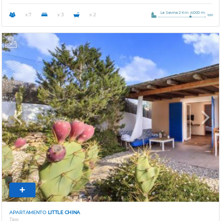
La Savina 2 Km
4000 m.
x 7
x 3
x 2
Previous
Next
APARTAMENTO
LITTLE CHINA
Tipo