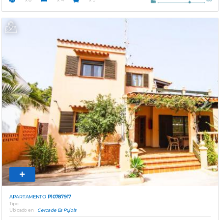
Previous
Next
APARTAMENTO
P10787917
Tipo
Ubicado en
Cerca de Es Pujols