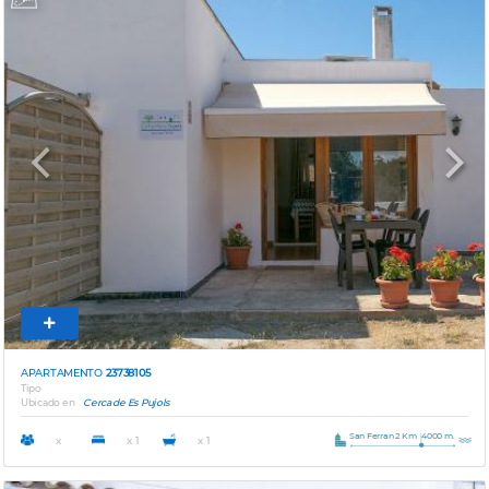
Previous
Next
APARTAMENTO
23738105
Tipo
Ubicado en
Cerca de Es Pujols
San Ferran 2 Km
4000 m.
x
x 1
x 1