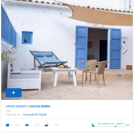
Previous
Next
APARTAMENTO
CAS SALIINERS
Tipo
Ubicado en
Cerca de Es Pujols
Es Pujols 2 Km
800 m.
x 5
x 3
x 2