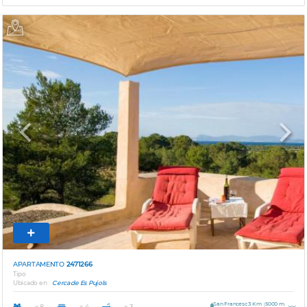
Previous
Next
APARTAMENTO
2471266
Tipo
Ubicado en
Cerca de Es Pujols
San Francesc 3 Km
5000 m.
x 8
x 4
x 3