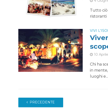
4 Giugn
Tutto ciò 
ristoranti
VIVI L'IS
Viver
scope
10 April
Chi ha sc
in mente, 
luoghi e..
PRECEDENTE