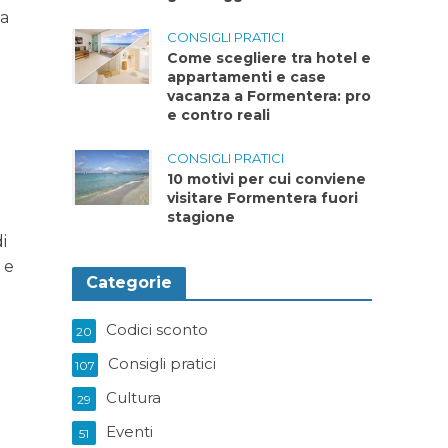
la
CONSIGLI PRATICI
Come scegliere tra hotel e
appartamenti e case
vacanza a Formentera: pro
e contro reali
CONSIGLI PRATICI
10 motivi per cui conviene
visitare Formentera fuori
stagione
i
 e
Categorie
Codici sconto
20
Consigli pratici
107
Cultura
29
Eventi
51