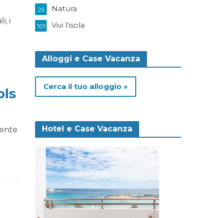
Natura
25
i, i
Vivi l'isola
101
Alloggi e Case Vacanza
Cerca il tuo alloggio »
ols
Hotel e Case Vacanza
mente