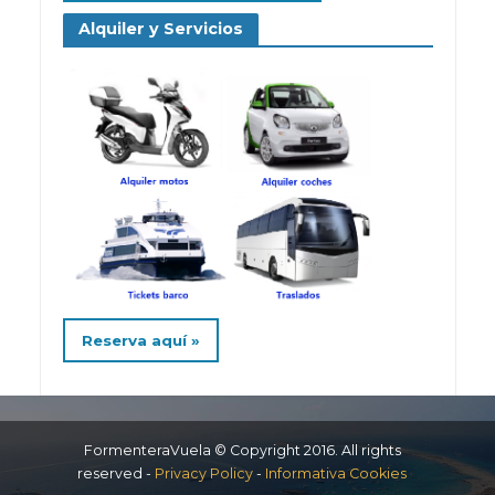
Alquiler y Servicios
Reserva aquí »
FormenteraVuela © Copyright 2016. All rights
reserved -
Privacy Policy
-
Informativa Cookies