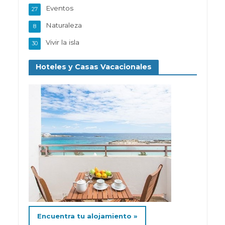
Eventos
27
Naturaleza
8
Vivir la isla
30
Hoteles y Casas Vacacionales
Encuentra tu alojamiento »