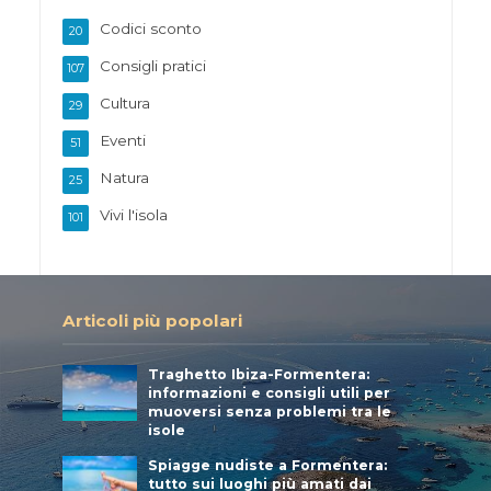
Codici sconto
20
Consigli pratici
107
Cultura
29
Eventi
51
Natura
25
Vivi l'isola
101
Articoli più popolari
Traghetto Ibiza-Formentera:
informazioni e consigli utili per
muoversi senza problemi tra le
isole
Spiagge nudiste a Formentera:
tutto sui luoghi più amati dai