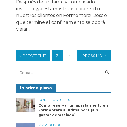
Después de un largo y complicado
invierno, ¡ya estamos listos para recibir
nuestros clientes en Formentera! Desde
que termine el confinamiento se podrá
viajar...
PRECEDENTE
1
2
3
4
5
PROSSIMO
6
In primo piano
CONSEJOS UTILES
Cómo reservar un apartamento en
Formentera a última hora (sin
gastar demasiado)
VIVIR LA ISLA